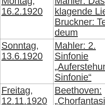
Montag,
Mahler: Das
16.2.1920
klagende Li
Bruckner: T
deum
Sonntag,
Mahler: 2.
13.6.1920
Sinfonie
„Auferstehu
Sinfonie“
Freitag,
Beethoven:
12.11.1920
„Chorfantas