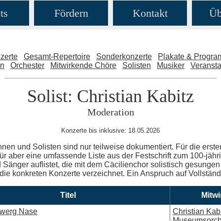
ts
Fördern
Kontakt
Üb
zerte
Gesamt-Repertoire
Sonderkonzerte
Plakate & Progr
en
Orchester
Mitwirkende Chöre
Solisten
Musiker
Veransta
Solist: Christian Kabitz
Moderation
Konzerte bis inklusive: 18.05.2026
nnen und Solisten sind nur teilweise dokumentiert. Für die erste
ür aber eine umfassende Liste aus der Festschrift zum 100-jäh
Sänger auflistet, die mit dem Cäcilienchor solistisch gesungen 
 die konkreten Konzerte verzeichnet. Ein Anspruch auf Vollständig
Titel
Mitw
Zwerg Nase
Christian Kab
Museumsorch