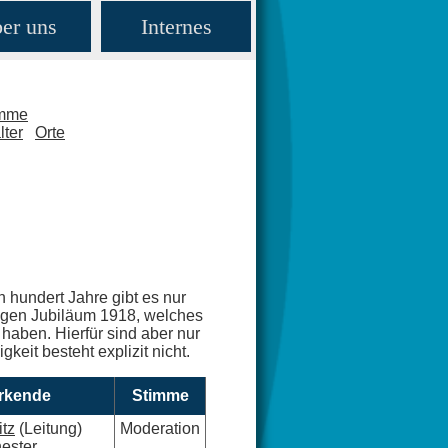
er uns
Internes
amme
lter
Orte
n hundert Jahre gibt es nur
rigen Jubiläum 1918, welches
haben. Hierfür sind aber nur
keit besteht explizit nicht.
irkende
Stimme
itz
(Leitung)
Moderation
ester