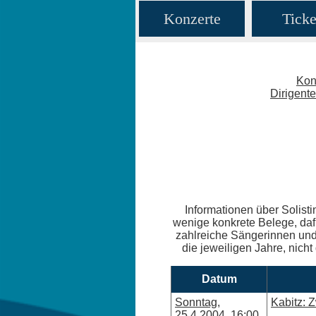
Konzerte
Ticke
Kon
Dirigent
Informationen über Solisti
wenige konkrete Belege, daf
zahlreiche Sängerinnen und 
die jeweiligen Jahre, nicht
Datum
Sonntag,
Kabitz: 
25.4.2004, 16:00