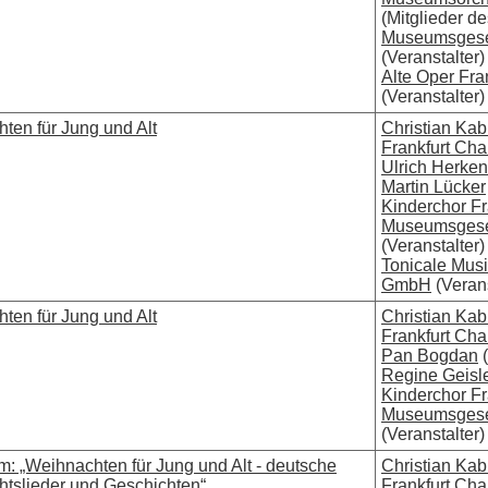
(Mitglieder de
Museumsgesel
(Veranstalter)
Alte Oper Fra
(Veranstalter)
ten für Jung und Alt
Christian Kab
Frankfurt Ch
Ulrich Herken
Martin Lücker
Kinderchor Fr
Museumsgesel
(Veranstalter)
Tonicale Mus
GmbH
(Verans
ten für Jung und Alt
Christian Kab
Frankfurt Ch
Pan Bogdan
(
Regine Geisl
Kinderchor Fr
Museumsgesel
(Veranstalter)
: „Weihnachten für Jung und Alt - deutsche
Christian Kab
tslieder und Geschichten“
Frankfurt Ch