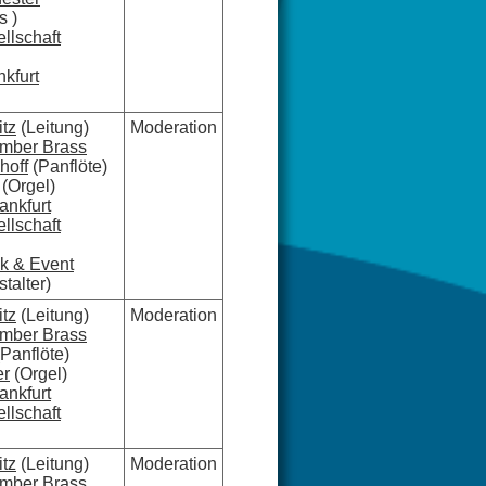
s )
lschaft
nkfurt
itz
(Leitung)
Moderation
amber Brass
hoff
(Panflöte)
(Orgel)
ankfurt
lschaft
ik & Event
talter)
itz
(Leitung)
Moderation
amber Brass
Panflöte)
er
(Orgel)
ankfurt
lschaft
itz
(Leitung)
Moderation
amber Brass