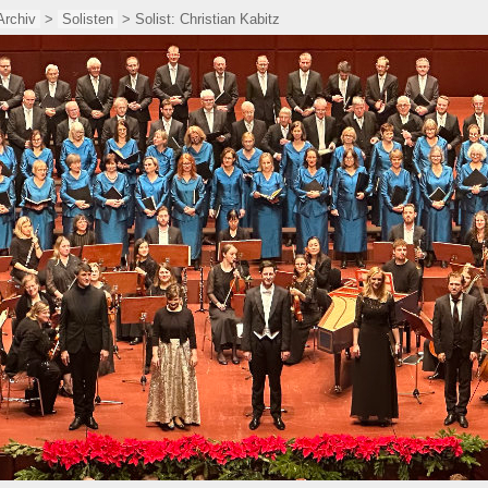
Archiv
>
Solisten
> Solist: Christian Kabitz