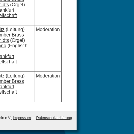
idts
(Orgel)
ankfurt
lschaft
itz
(Leitung)
Moderation
amber Brass
idts
(Orgel)
ano
(Englisch
ankfurt
lschaft
itz
(Leitung)
Moderation
amber Brass
ankfurt
lschaft
in e.V.,
Impressum
—
Datenschutzerklärung