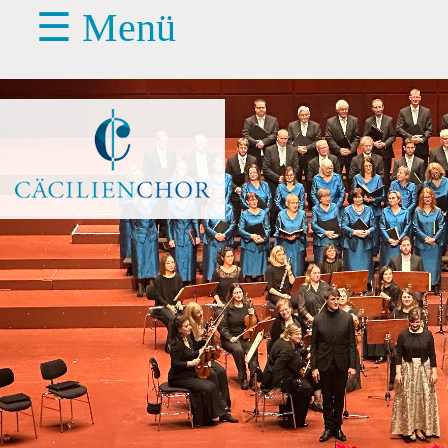
☰ Menü