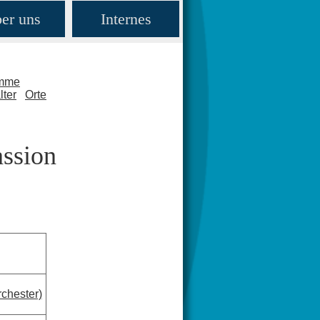
er uns
Internes
amme
lter
Orte
assion
chester)