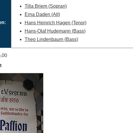
Tilla Briem (Sopran)
Erna Daden (Alt)
en:
Hans Heinrich Hagen (Tenor)
Hans-Olaf Hudemann (Bass)
Theo Lindenbaum (Bass)
6,00
t