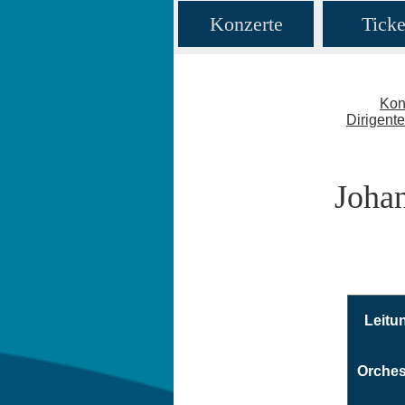
Konzerte
Ticke
Kon
Dirigent
Johan
Leitu
Orches