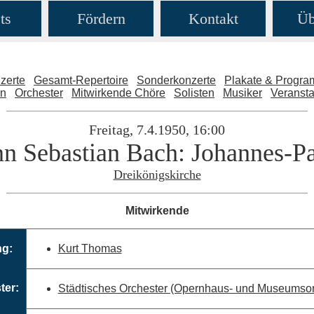
ts
Fördern
Kontakt
Üb
zerte
Gesamt-Repertoire
Sonderkonzerte
Plakate & Progr
en
Orchester
Mitwirkende Chöre
Solisten
Musiker
Veransta
Freitag, 7.4.1950, 16:00
n Sebastian Bach: Johannes-P
Dreikönigskirche
Mitwirkende
ng:
Kurt Thomas
ter:
Städtisches Orchester (Opernhaus- und Museumsor