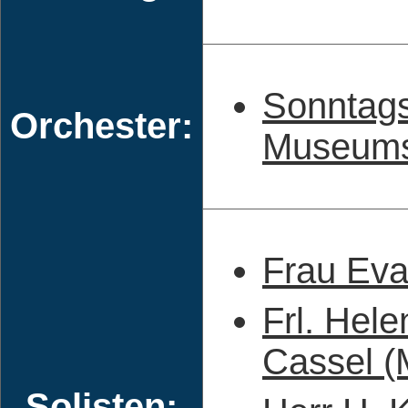
Sonntags
Orchester:
Museums
Frau Eva
Frl. Hel
Cassel (
Solisten: