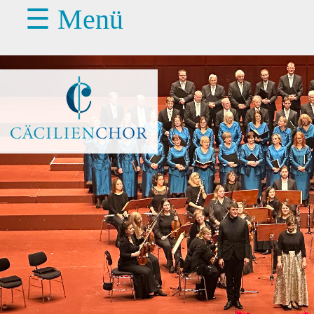
☰ Menü