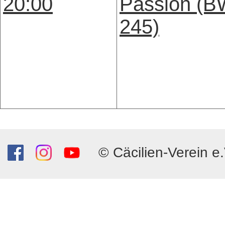
20:00
Passion (
245)
© Cäcilien-Verein e