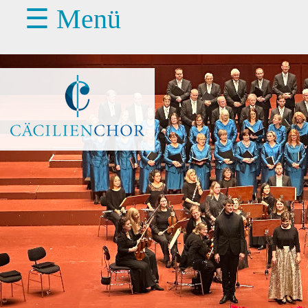
☰ Menü