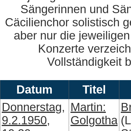
Sängerinnen und Säng
Cäcilienchor solistisch 
aber nur die jeweiligen
Konzerte verzeich
Vollständigkeit b
Datum
Titel
Donnerstag,
Martin:
B
9.2.1950,
Golgotha
(L