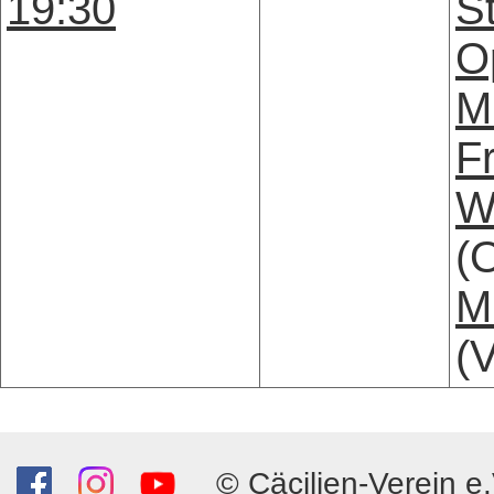
19:30
S
O
M
F
W
(
M
(V
© Cäcilien-Verein e