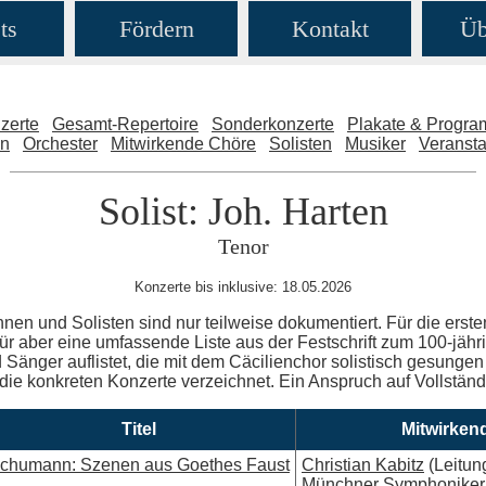
ts
Fördern
Kontakt
Üb
zerte
Gesamt-Repertoire
Sonderkonzerte
Plakate & Progr
en
Orchester
Mitwirkende Chöre
Solisten
Musiker
Veransta
Solist: Joh. Harten
Tenor
Konzerte bis inklusive: 18.05.2026
nnen und Solisten sind nur teilweise dokumentiert. Für die erste
ür aber eine umfassende Liste aus der Festschrift zum 100-jäh
Sänger auflistet, die mit dem Cäcilienchor solistisch gesungen 
 die konkreten Konzerte verzeichnet. Ein Anspruch auf Vollständig
Titel
Mitwirken
chumann: Szenen aus Goethes Faust
Christian Kabitz
(Leitun
Münchner Symphoniker