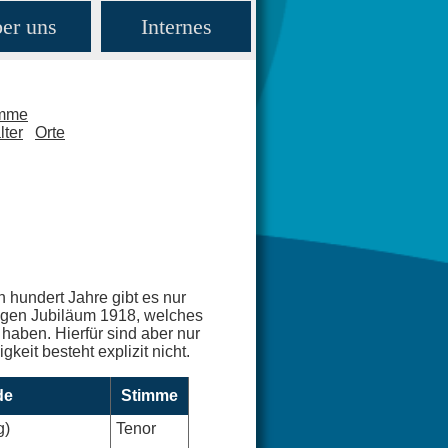
er uns
Internes
amme
lter
Orte
n hundert Jahre gibt es nur
rigen Jubiläum 1918, welches
haben. Hierfür sind aber nur
keit besteht explizit nicht.
de
Stimme
g)
Tenor