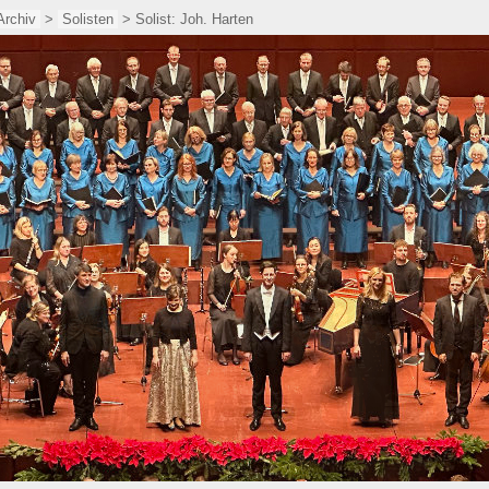
Archiv
>
Solisten
> Solist: Joh. Harten