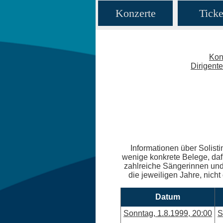
Konzerte
Ticke
Kon
Dirigent
Informationen über Solisti
wenige konkrete Belege, daf
zahlreiche Sängerinnen und 
die jeweiligen Jahre, nicht
Datum
Sonntag, 1.8.1999, 20:00
S