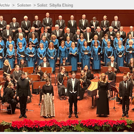
Archiv
>
Solisten
> Solist: Sibylla Elsing