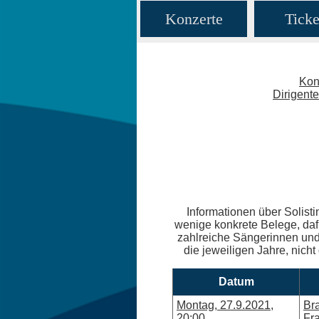
Konzerte
Ticke
Kon
Dirigent
Informationen über Solisti
wenige konkrete Belege, daf
zahlreiche Sängerinnen und 
die jeweiligen Jahre, nicht
Datum
Montag, 27.9.2021,
Br
20:00
Fra