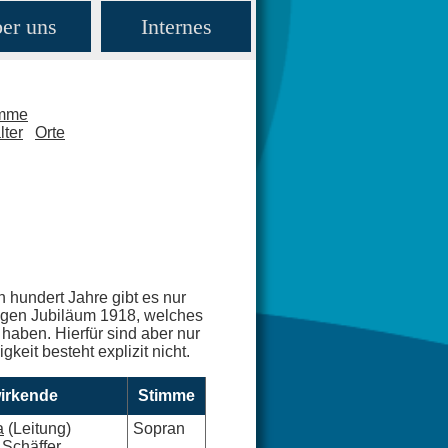
er uns
Internes
amme
lter
Orte
n hundert Jahre gibt es nur
rigen Jubiläum 1918, welches
haben. Hierfür sind aber nur
keit besteht explizit nicht.
irkende
Stimme
a
(Leitung)
Sopran
 Schäffer