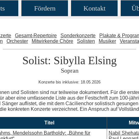
ts
Fördern
Kontakt
Üb
zerte
Gesamt-Repertoire
Sonderkonzerte
Plakate & Progr
en
Orchester
Mitwirkende Chöre
Solisten
Musiker
Veransta
Solist: Sibylla Elsing
Sopran
Konzerte bis inklusive: 18.05.2026
nnen und Solisten sind nur teilweise dokumentiert. Für die erste
ür aber eine umfassende Liste aus der Festschrift zum 100-jäh
Sänger auflistet, die mit dem Cäcilienchor solistisch gesungen 
 die konkreten Konzerte verzeichnet. Ein Anspruch auf Vollständig
Titel
Mitw
ahms, Mendelssohn Bartholdy: „Bühne für
Nabil Shehat
nkfurt“
Paul Leonard