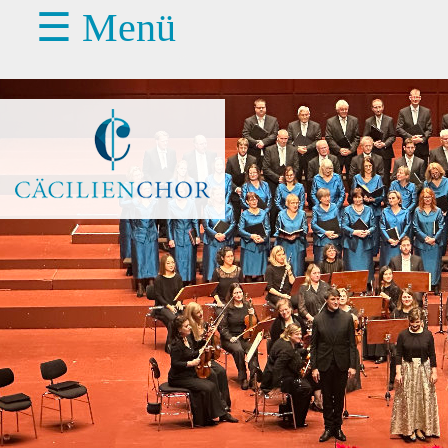
☰ Menü