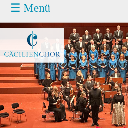
☰ Menü