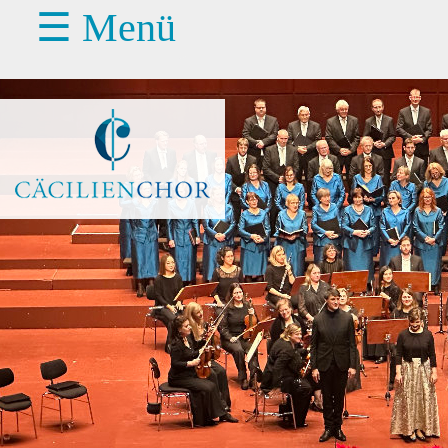
☰ Menü