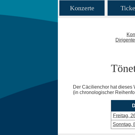
Konzerte
Ticke
Kon
Dirigent
Tönet
Der Cäcilienchor hat dieses 
(in chronologischer Reihenfo
D
Freitag, 2
Sonntag, 