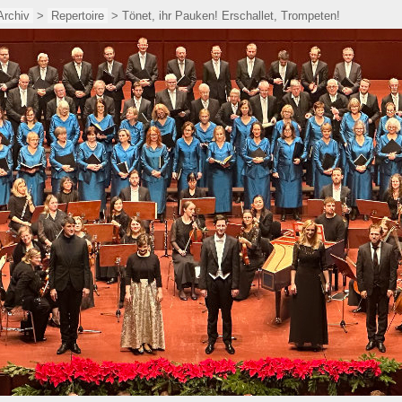
Archiv
>
Repertoire
> Tönet, ihr Pauken! Erschallet, Trompeten!