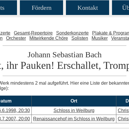
ts
Fördern
Kontakt
Üb
zerte
Gesamt-Repertoire
Sonderkonzerte
Plakate & Progr
en
Orchester
Mitwirkende Chöre
Solisten
Musiker
Veransta
Johann Sebastian Bach
, ihr Pauken! Erschallet, Trom
Werk mindestens 2 mal aufgeführt. Hier eine Liste der bekannt
lge):
atum
Ort
D
6.6.1998, 20:30
Schloss in Weilburg
Chris
8.7.2007, 20:00
Renaissancehof im Schloss in Weilburg
Chris