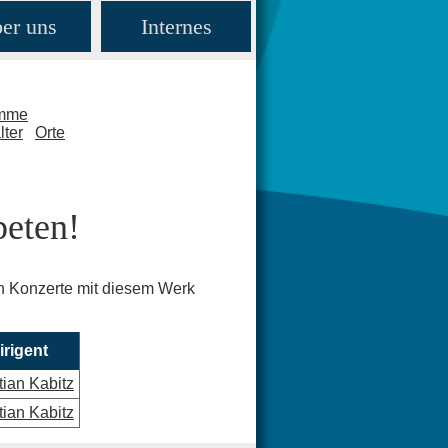
er uns
Internes
amme
lter
Orte
peten!
en Konzerte mit diesem Werk
irigent
tian Kabitz
tian Kabitz