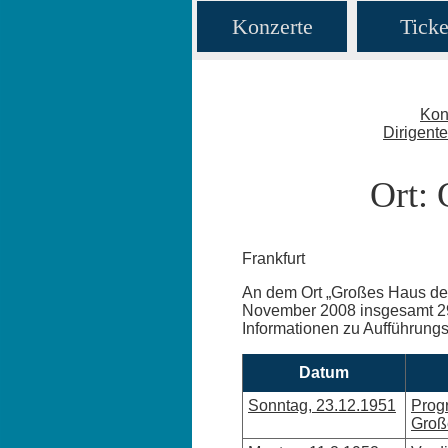
Konzerte
Ticke
Kon
Dirigent
Ort: 
Frankfurt
An dem Ort „Großes Haus de
November 2008 insgesamt 29
Informationen zu Aufführungso
Datum
Sonntag, 23.12.1951
Prog
Groß