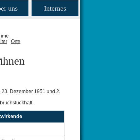
er uns
Internes
amme
lter
Orte
Bühnen
 23. Dezember 1951 und 2.
 bruchstückhaft.
twirkende