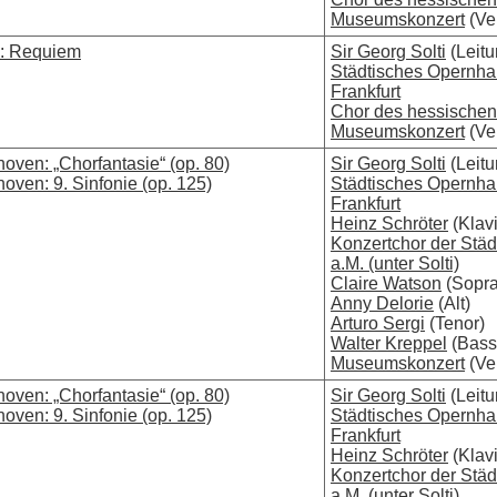
Museumskonzert
(Ver
i: Requiem
Sir Georg Solti
(Leitu
Städtisches Opernh
Frankfurt
Chor des hessische
Museumskonzert
(Ver
oven: „Chorfantasie“ (op. 80)
Sir Georg Solti
(Leitu
oven: 9. Sinfonie (op. 125)
Städtisches Opernh
Frankfurt
Heinz Schröter
(Klavi
Konzertchor der Städ
a.M. (unter Solti)
Claire Watson
(Sopra
Anny Delorie
(Alt)
Arturo Sergi
(Tenor)
Walter Kreppel
(Bass
Museumskonzert
(Ver
oven: „Chorfantasie“ (op. 80)
Sir Georg Solti
(Leitu
oven: 9. Sinfonie (op. 125)
Städtisches Opernh
Frankfurt
Heinz Schröter
(Klavi
Konzertchor der Städ
a.M. (unter Solti)