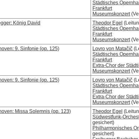
Städtisches Opernh
Frankfurt
Museumskonzert
(Ver
gger: König David
Theodor Egel
(Leitun
Städtisches Opernh
Frankfurt
Museumskonzert
(Ver
oven: 9. Sinfonie (op. 125)
Lovro von Matačič
(L
Städtisches Opernh
Frankfurt
Extra-Chor der Städt
Museumskonzert
(Ver
oven: 9. Sinfonie (op. 125)
Lovro von Matačič
(L
Städtisches Opernh
Frankfurt
Extra-Chor der Städt
Museumskonzert
(Ver
hoven: Missa Solemnis (op. 123)
Theodor Egel
(Leitun
Südwestfunk-Orches
gesichert)
Philharmonisches Orch
gesichert)