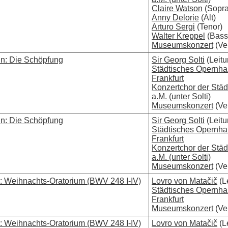
Claire Watson
(Sopra
Anny Delorie
(Alt)
Arturo Sergi
(Tenor)
Walter Kreppel
(Bass
Museumskonzert
(Ver
n: Die Schöpfung
Sir Georg Solti
(Leitu
Städtisches Opernh
Frankfurt
Konzertchor der Städ
a.M. (unter Solti)
Museumskonzert
(Ver
n: Die Schöpfung
Sir Georg Solti
(Leitu
Städtisches Opernh
Frankfurt
Konzertchor der Städ
a.M. (unter Solti)
Museumskonzert
(Ver
: Weihnachts-Oratorium (BWV 248 I-IV)
Lovro von Matačič
(L
Städtisches Opernh
Frankfurt
Museumskonzert
(Ver
: Weihnachts-Oratorium (BWV 248 I-IV)
Lovro von Matačič
(L