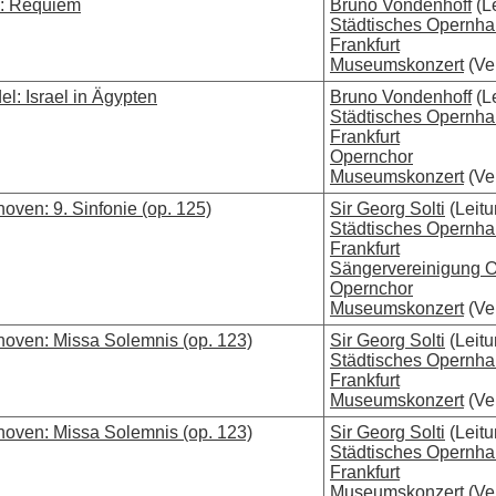
i: Requiem
Bruno Vondenhoff
(L
Städtisches Opernh
Frankfurt
Museumskonzert
(Ver
l: Israel in Ägypten
Bruno Vondenhoff
(L
Städtisches Opernh
Frankfurt
Opernchor
Museumskonzert
(Ver
oven: 9. Sinfonie (op. 125)
Sir Georg Solti
(Leitu
Städtisches Opernh
Frankfurt
Sängervereinigung O
Opernchor
Museumskonzert
(Ver
hoven: Missa Solemnis (op. 123)
Sir Georg Solti
(Leitu
Städtisches Opernh
Frankfurt
Museumskonzert
(Ver
hoven: Missa Solemnis (op. 123)
Sir Georg Solti
(Leitu
Städtisches Opernh
Frankfurt
Museumskonzert
(Ver