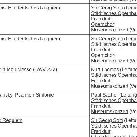
ms: Ein deutsches Requiem
Sir Georg Solti
(Leitu
Städtisches Opernh
Frankfurt
Opernchor
Museumskonzert
(Ver
ms: Ein deutsches Requiem
Sir Georg Solti
(Leitu
Städtisches Opernh
Frankfurt
Opernchor
Museumskonzert
(Ver
: h-Moll-Messe (BWV 232)
Kurt Thomas
(Leitun
Städtisches Opernh
Frankfurt
Museumskonzert
(Ver
winsky: Psalmen-Sinfonie
Paul Sacher
(Leitung
Städtisches Opernh
Frankfurt
Museumskonzert
(Ver
i: Requiem
Sir Georg Solti
(Leitu
Städtisches Opernh
Frankfurt
Chor des hessische