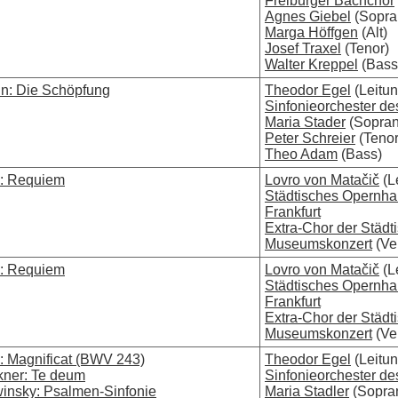
Freiburger Bachchor
Agnes Giebel
(Sopra
Marga Höffgen
(Alt)
Josef Traxel
(Tenor)
Walter Kreppel
(Bass
n: Die Schöpfung
Theodor Egel
(Leitun
Sinfonieorchester d
Maria Stader
(Sopran
Peter Schreier
(Tenor
Theo Adam
(Bass)
i: Requiem
Lovro von Matačič
(L
Städtisches Opernh
Frankfurt
Extra-Chor der Städt
Museumskonzert
(Ver
i: Requiem
Lovro von Matačič
(L
Städtisches Opernh
Frankfurt
Extra-Chor der Städt
Museumskonzert
(Ver
: Magnificat (BWV 243)
Theodor Egel
(Leitun
kner: Te deum
Sinfonieorchester d
winsky: Psalmen-Sinfonie
Maria Stadler
(Sopra