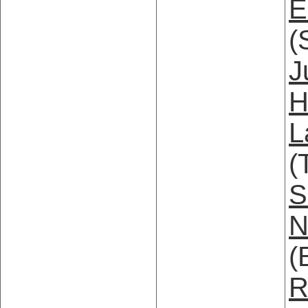
E
(
J
H
L
(
S
N
(
R