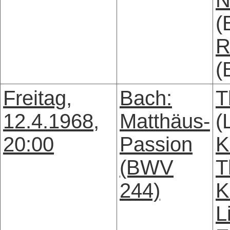
N
(
R
(
Freitag,
Bach:
T
12.4.1968,
Matthäus-
(
20:00
Passion
K
(BWV
T
244)
K
L