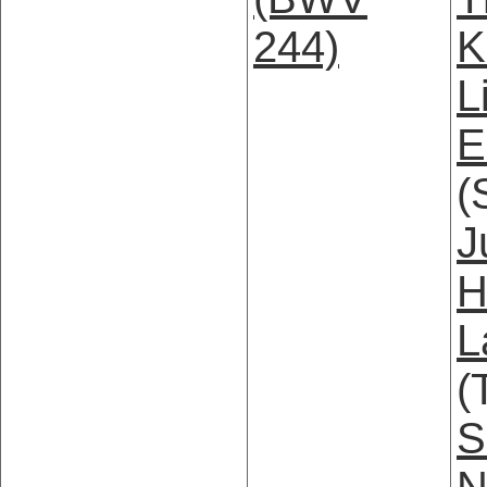
244)
K
L
E
(
J
H
L
(
S