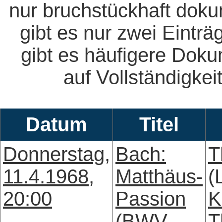
nur bruchstückhaft doku
gibt es nur zwei Eintr
gibt es häufigere Dok
auf Vollständigkeit
Datum
Titel
Donnerstag,
Bach:
T
11.4.1968,
Matthäus-
(
20:00
Passion
K
(BWV
T