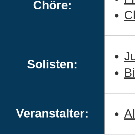
Chöre:
C
J
Solisten:
B
Veranstalter:
Al