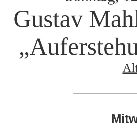
Gustav Mahle
„Auferstehu
Al
Mitw