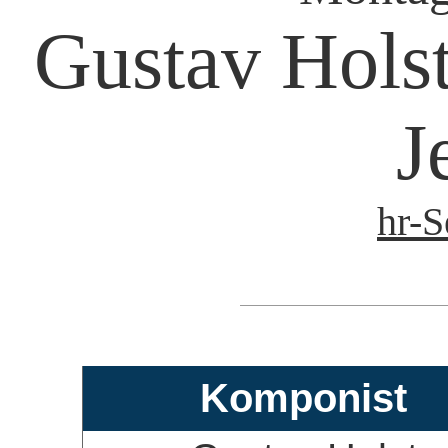
Gustav Hols
J
hr-S
Komponist