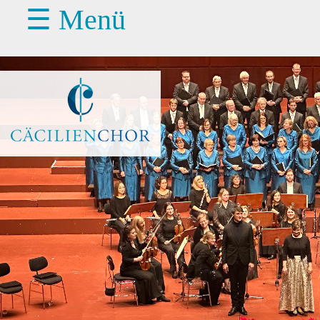
☰ Menü