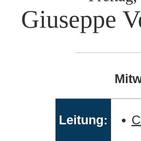
Giuseppe V
Mitw
Leitung:
C