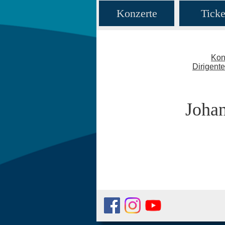
Konzerte
Ticke
Kon
Dirigent
Johan