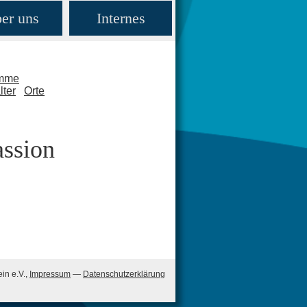
er uns
Internes
amme
lter
Orte
assion
in e.V.,
Impressum
—
Datenschutzerklärung