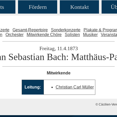
ts
Fördern
Kontakt
Üb
zerte
Gesamt-Repertoire
Sonderkonzerte
Plakate & Progr
en
Orchester
Mitwirkende Chöre
Solisten
Musiker
Veransta
Freitag, 11.4.1873
n Sebastian Bach: Matthäus-P
Mitwirkende
Leitung:
Christian Carl Müller
© Cäcilien-Vere