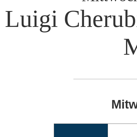
Luigi Cherubi
M
Mitw