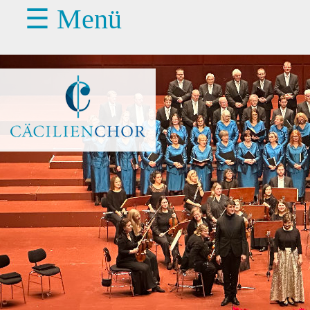
☰ Menü