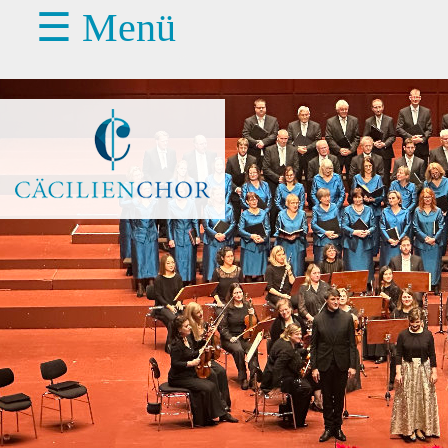
☰ Menü