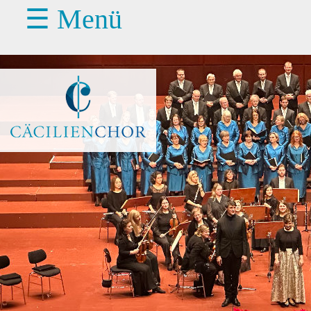
☰ Menü