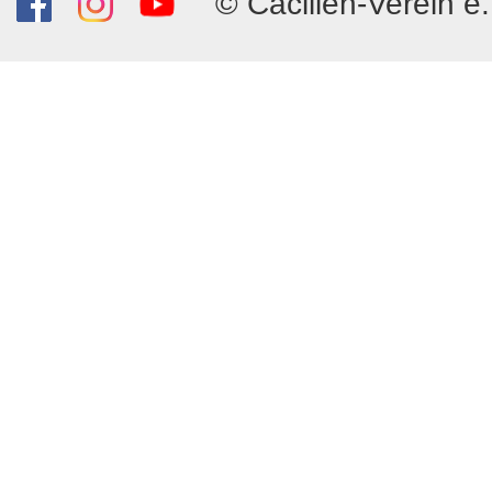
© Cäcilien-Verein e