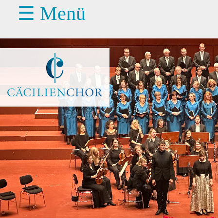
☰ Menü