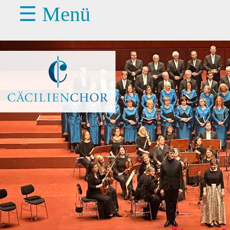
☰ Menü