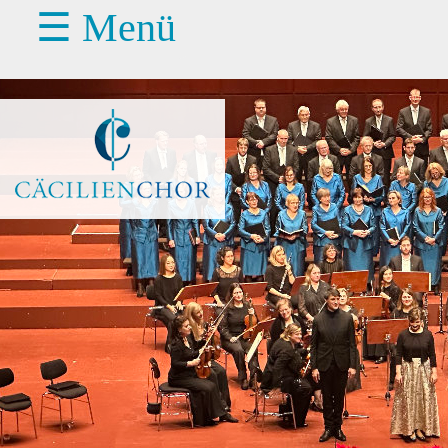
☰ Menü