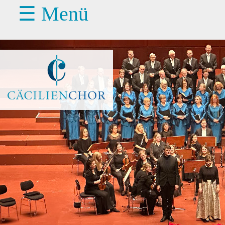
☰ Menü