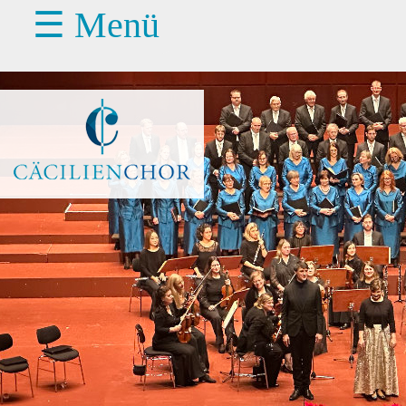
☰ Menü