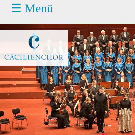
☰ Menü