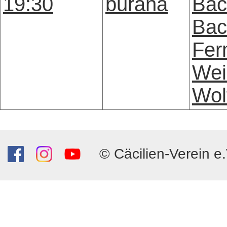
19:30
burana
Bac
Bac
Fer
Wei
Wol
© Cäcilien-Verein e