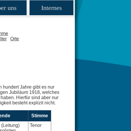
er uns
Internes
amme
lter
Orte
n hundert Jahre gibt es nur
rigen Jubiläum 1918, welches
haben. Hierfür sind aber nur
keit besteht explizit nicht.
kende
Stimme
(Leitung)
Tenor
olisten