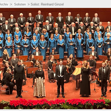
Archiv
>
Solisten
> Solist: Reinhard Ginzel