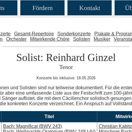
ts
Fördern
Kontakt
Üb
zerte
Gesamt-Repertoire
Sonderkonzerte
Plakate & Progr
en
Orchester
Mitwirkende Chöre
Solisten
Musiker
Veransta
Solist: Reinhard Ginzel
Tenor
Konzerte bis inklusive: 18.05.2026
nnen und Solisten sind nur teilweise dokumentiert. Für die erste
ür aber eine umfassende Liste aus der Festschrift zum 100-jäh
Sänger auflistet, die mit dem Cäcilienchor solistisch gesungen 
 die konkreten Konzerte verzeichnet. Ein Anspruch auf Vollständig
Titel
Mitwir
Bach: Magnificat (BWV 243)
Christian Kabitz
Bach: Weihnachts-Oratorium (BWV 248 I-IV)
Münchner Bachs