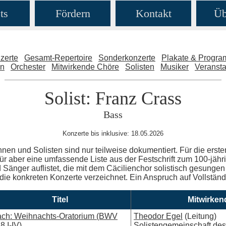
ts
Fördern
Kontakt
Üb
zerte
Gesamt-Repertoire
Sonderkonzerte
Plakate & Progr
en
Orchester
Mitwirkende Chöre
Solisten
Musiker
Veransta
Solist: Franz Crass
Bass
Konzerte bis inklusive: 18.05.2026
nnen und Solisten sind nur teilweise dokumentiert. Für die erste
ür aber eine umfassende Liste aus der Festschrift zum 100-jäh
Sänger auflistet, die mit dem Cäcilienchor solistisch gesungen 
 die konkreten Konzerte verzeichnet. Ein Anspruch auf Vollständig
Titel
Mitwirken
ch: Weihnachts-Oratorium (BWV
Theodor Egel
(Leitung)
8 I-IV)
Solistengemeinschaft des