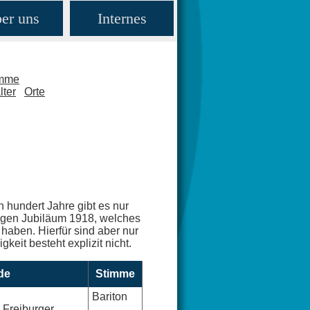
er uns
Internes
amme
lter
Orte
n hundert Jahre gibt es nur
rigen Jubiläum 1918, welches
haben. Hierfür sind aber nur
keit besteht explizit nicht.
de
Stimme
Bariton
 Freiburger