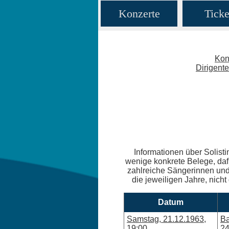
Konzerte
Ticke
Kon
Dirigent
Informationen über Solisti
wenige konkrete Belege, daf
zahlreiche Sängerinnen und 
die jeweiligen Jahre, nicht
Datum
Samstag, 21.12.1963,
Ba
19:00
24