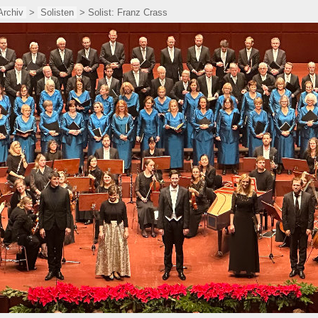
Archiv
>
Solisten
> Solist: Franz Crass