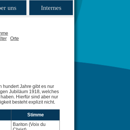
er uns
Internes
amme
lter
Orte
n hundert Jahre gibt es nur
rigen Jubiläum 1918, welches
haben. Hierfür sind aber nur
keit besteht explizit nicht.
Stimme
Bariton (Voix du
Christ)