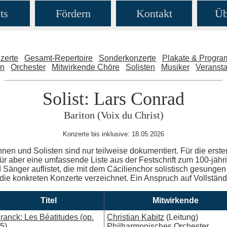
ts
Fördern
Kontakt
Üb
zerte
Gesamt-Repertoire
Sonderkonzerte
Plakate & Progr
en
Orchester
Mitwirkende Chöre
Solisten
Musiker
Veransta
Solist: Lars Conrad
Bariton (Voix du Christ)
Konzerte bis inklusive: 18.05.2026
nnen und Solisten sind nur teilweise dokumentiert. Für die erste
ür aber eine umfassende Liste aus der Festschrift zum 100-jäh
Sänger auflistet, die mit dem Cäcilienchor solistisch gesungen 
 die konkreten Konzerte verzeichnet. Ein Anspruch auf Vollständig
Titel
Mitwirkende
ranck: Les Béatitudes (op.
Christian Kabitz
(Leitung)
5)
Philharmonisches Orchester