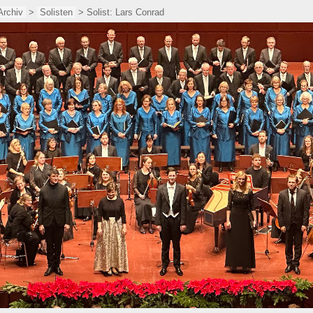
Archiv
>
Solisten
> Solist: Lars Conrad