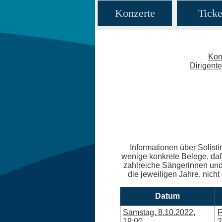
Konzerte
Ticke
Kon
Dirigent
Informationen über Solisti
wenige konkrete Belege, daf
zahlreiche Sängerinnen und 
die jeweiligen Jahre, nicht
Datum
Samstag, 8.10.2022,
F
19:00
2