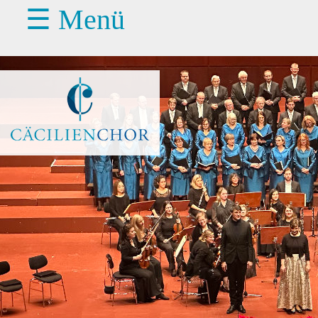
☰ Menü