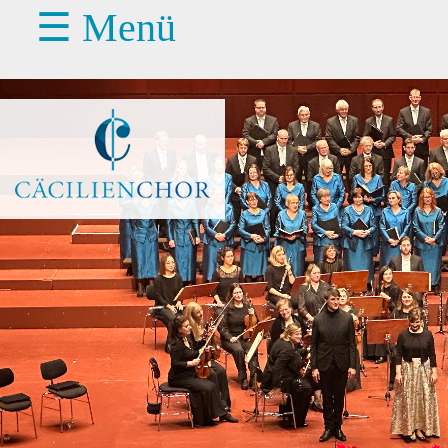
☰ Menü