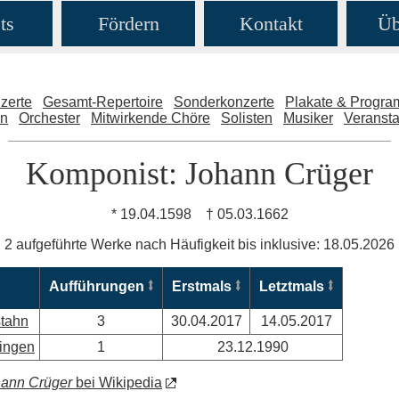
ts
Fördern
Kontakt
Üb
zerte
Gesamt-Repertoire
Sonderkonzerte
Plakate & Progr
en
Orchester
Mitwirkende Chöre
Solisten
Musiker
Veransta
Komponist: Johann Crüger
* 19.04.1598 † 05.03.1662
2 aufgeführte Werke nach Häufigkeit bis inklusive: 18.05.2026
Aufführungen
Erstmals
Letztmals
stahn
3
30.04.2017
14.05.2017
ringen
1
23.12.1990
ann Crüger
bei Wikipedia