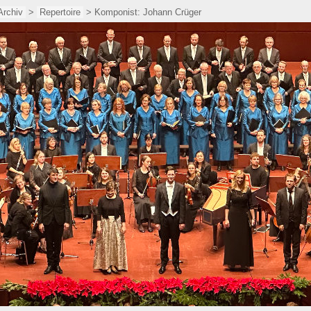
Archiv
>
Repertoire
> Komponist: Johann Crüger