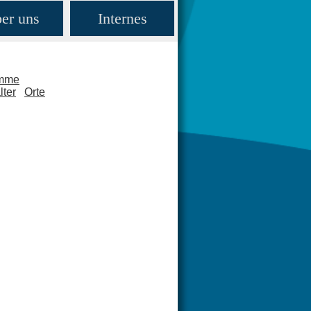
er uns
Internes
amme
lter
Orte