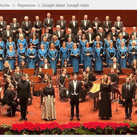
Archiv
>
Repertoire
> Joseph lieber Joseph mein