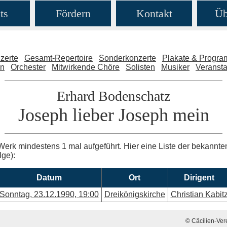
ts
Fördern
Kontakt
Üb
zerte
Gesamt-Repertoire
Sonderkonzerte
Plakate & Progr
en
Orchester
Mitwirkende Chöre
Solisten
Musiker
Veransta
Erhard Bodenschatz
Joseph lieber Joseph mein
Werk mindestens 1 mal aufgeführt. Hier eine Liste der bekannt
lge):
Datum
Ort
Dirigent
Sonntag, 23.12.1990, 19:00
Dreikönigskirche
Christian Kabit
© Cäcilien-Vere