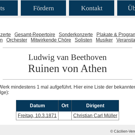
ts
Fördern
Kontakt
Üb
zerte
Gesamt-Repertoire
Sonderkonzerte
Plakate & Progr
en
Orchester
Mitwirkende Chöre
Solisten
Musiker
Veransta
Ludwig van Beethoven
Ruinen von Athen
Werk mindestens 1 mal aufgeführt. Hier eine Liste der bekannt
lge):
Datum
Ort
Dirigent
Freitag, 10.3.1871
Christian Carl Müller
© Cäcilien-Vere