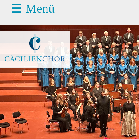
☰ Menü