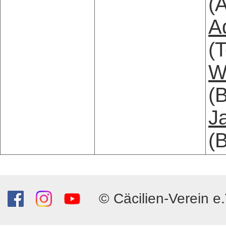
(A
A
(
W
(B
J
(
© Cäcilien-Verein e