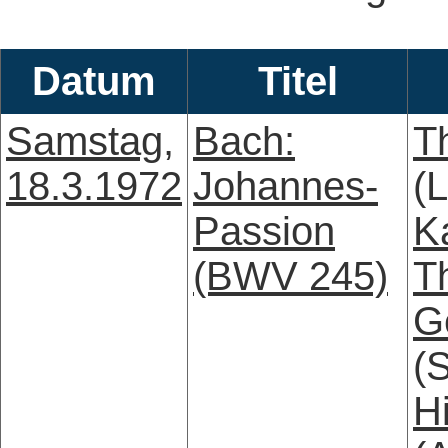
Datum
Titel
Samstag,
Bach:
T
18.3.1972
Johannes-
(L
Passion
K
(BWV 245)
T
G
(
H