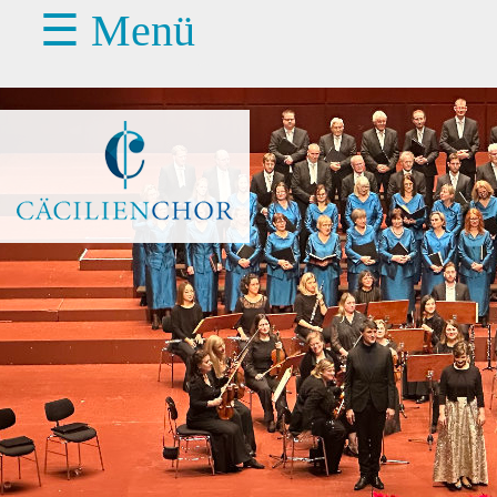
☰ Menü