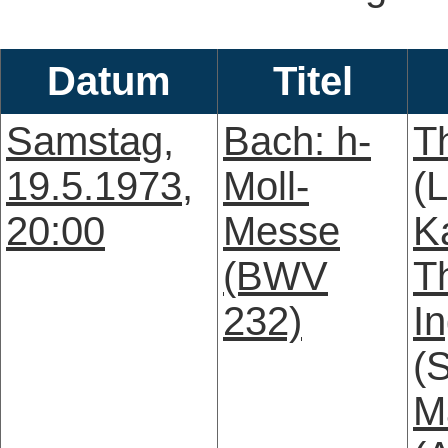
Datum
Titel
Samstag,
Bach: h-
T
19.5.1973,
Moll-
(L
20:00
Messe
K
(BWV
T
232)
I
(
M