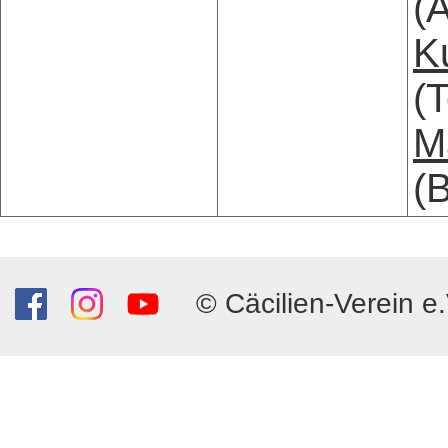
(A
K
(
M
(
© Cäcilien-Verein e