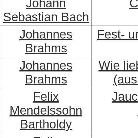
Johann
C
Sebastian Bach
Johannes
Fest- u
Brahms
Johannes
Wie li
Brahms
(aus
Felix
Jauc
Mendelssohn
Bartholdy