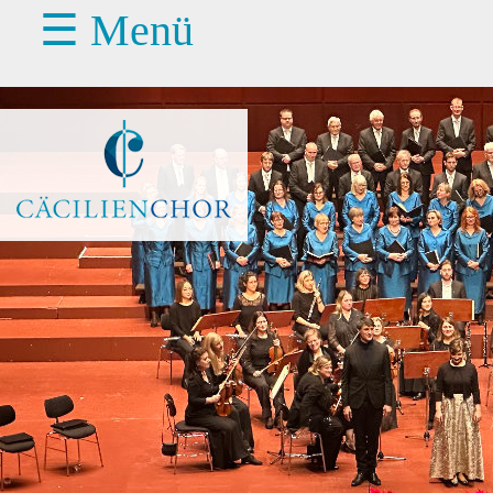
☰ Menü