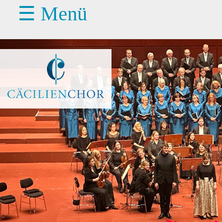
☰ Menü