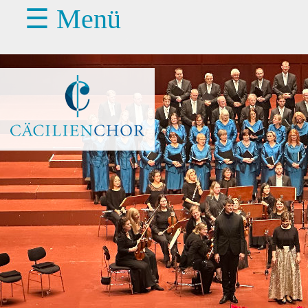
☰ Menü