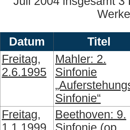
Juli 2004 insgesamt 3
Werken
Datum
Titel
Freitag,
Mahler: 2.
2.6.1995
Sinfonie
„Auferstehung
Sinfonie“
Freitag,
Beethoven: 9.
1.1.1999,
Sinfonie (op.