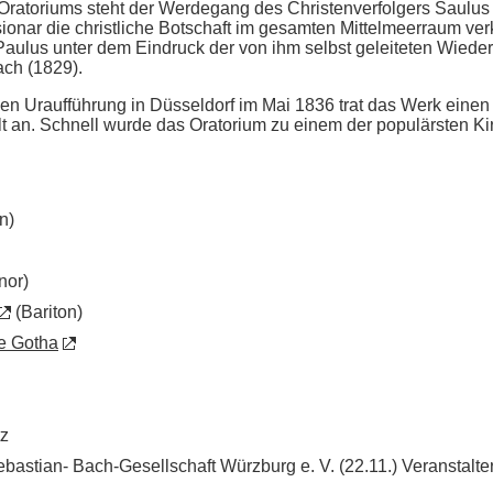
 Oratoriums steht der Werdegang des Christenverfolgers Saulus
ssionar die christliche Botschaft im gesamten Mittelmeerraum v
aulus unter dem Eindruck der von ihm selbst geleiteten Wiede
ach (1829).
en Uraufführung in Düsseldorf im Mai 1836 trat das Werk einen
lt an. Schnell wurde das Oratorium zu einem der populärsten K
n)
nor)
(Bariton)
ie Gotha
tz
bastian- Bach-Gesellschaft Würzburg e. V. (22.11.) Veranstalter: