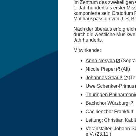
Im Zentrum des zweiteiligen
1. Jahrhundert als erster Mi
komponierte sein Oratorium P
Matthäuspassion von J. S. B
Nach der überaus erfolgreich
durch die westliche Musikwe
Jahrhunderts.
Mitwirkende:
Anna Nesyba
(Sopra
Nicole Pieper
(Alt)
Johannes Strauß
(Te
Uwe Schenker-Primus
Thüringen Philharmon
Bachchor Würzburg
Cäcilienchor Frankfurt
Leitung: Christian Kabi
Veranstalter: Johann-Se
e.V. (23.11.)