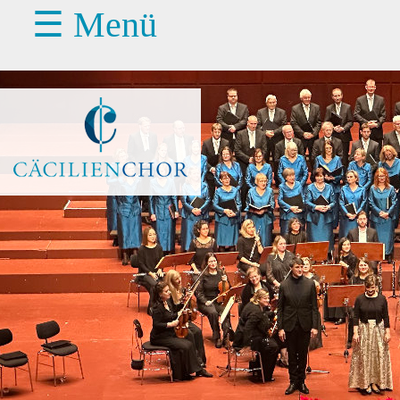
☰ Menü