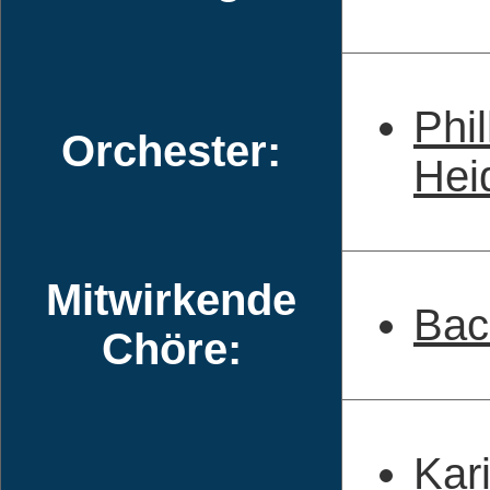
Phi
Orchester:
Hei
Mitwirkende
Bac
Chöre:
Kar