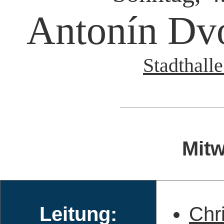
Antonín Dv
Stadthalle
Mitw
Leitung:
Chri