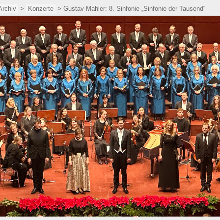
Archiv
>
Konzerte
> Gustav Mahler: 8. Sinfonie „Sinfonie der Tausend“