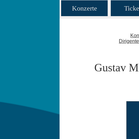
Konzerte
Ticke
Kon
Dirigent
Gustav Ma