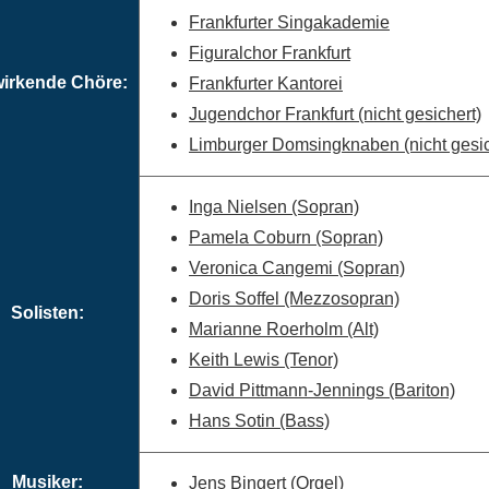
Frankfurter Singakademie
Figuralchor Frankfurt
wirkende Chöre:
Frankfurter Kantorei
Jugendchor Frankfurt (nicht gesichert)
Limburger Domsingknaben (nicht gesic
Inga Nielsen (Sopran)
Pamela Coburn (Sopran)
Veronica Cangemi (Sopran)
Doris Soffel (Mezzosopran)
Solisten:
Marianne Roerholm (Alt)
Keith Lewis (Tenor)
David Pittmann-Jennings (Bariton)
Hans Sotin (Bass)
Musiker:
Jens Bingert (Orgel)