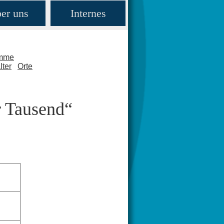
er uns
Internes
amme
lter
Orte
r Tausend“