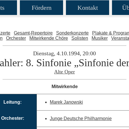
ts
Fördern
Kontakt
Üb
zerte
Gesamt-Repertoire
Sonderkonzerte
Plakate & Progr
en
Orchester
Mitwirkende Chöre
Solisten
Musiker
Veransta
Dienstag, 4.10.1994, 20:00
hler: 8. Sinfonie „Sinfonie de
Alte Oper
Mitwirkende
Leitung:
Marek Janowski
Orchester:
Junge Deutsche Philharmonie