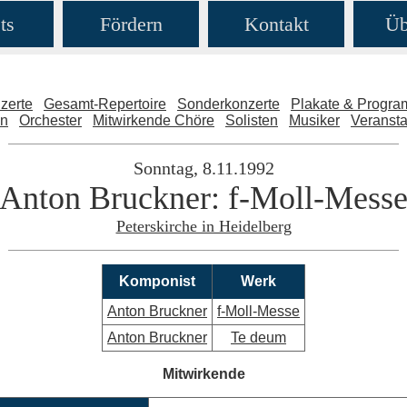
ts
Fördern
Kontakt
Üb
zerte
Gesamt-Repertoire
Sonderkonzerte
Plakate & Progr
en
Orchester
Mitwirkende Chöre
Solisten
Musiker
Veransta
Sonntag, 8.11.1992
Anton Bruckner: f-Moll-Mess
Peterskirche in Heidelberg
Komponist
Werk
Anton Bruckner
f-Moll-Messe
Anton Bruckner
Te deum
Mitwirkende