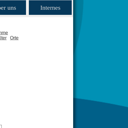
er uns
Internes
amme
lter
Orte
e