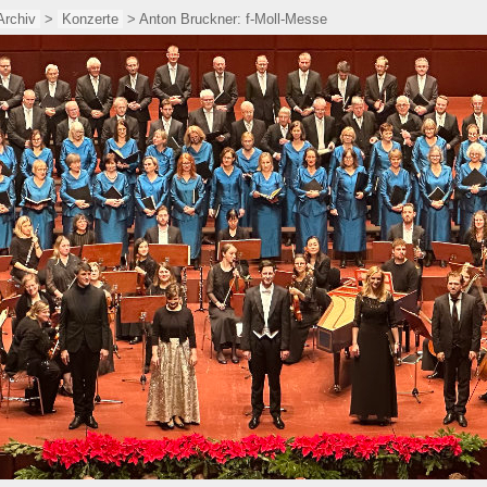
Archiv
>
Konzerte
> Anton Bruckner: f-Moll-Messe