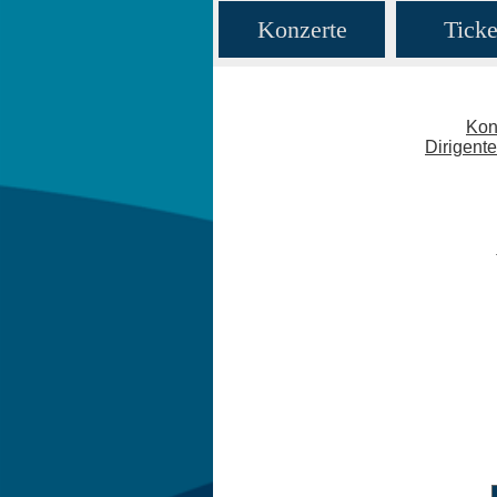
Konzerte
Ticke
Kon
Dirigent