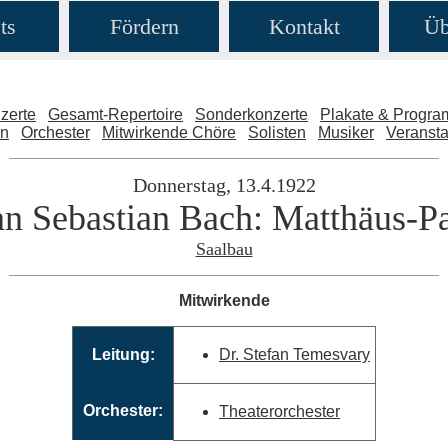
ts
Fördern
Kontakt
Üb
zerte
Gesamt-Repertoire
Sonderkonzerte
Plakate & Progr
en
Orchester
Mitwirkende Chöre
Solisten
Musiker
Veransta
Donnerstag, 13.4.1922
n Sebastian Bach: Matthäus-P
Saalbau
Mitwirkende
Leitung:
Dr. Stefan Temesvary
Orchester:
Theaterorchester