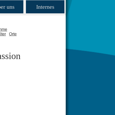
er uns
Internes
amme
lter
Orte
assion