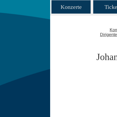
Konzerte
Ticke
Kon
Dirigent
Johan