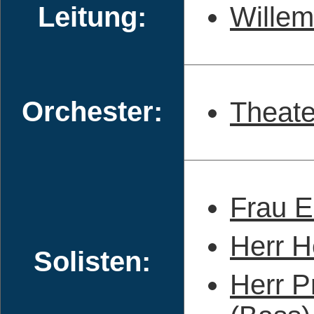
Leitung:
Willem
Orchester:
Theate
Frau E
Herr H
Solisten:
Herr P