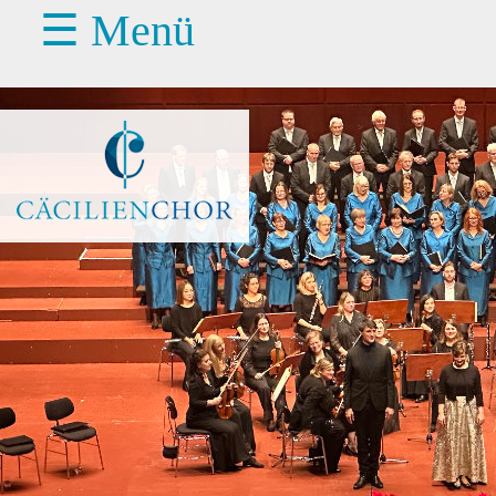
☰ Menü